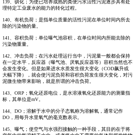
139、驯化；为使已培养成熟的粪便污水活性污泥逐步具有处
理特定工业废水的能力的转化过程。
140、有机负荷；是指单位质量的活性污泥在单位时间内所去
除的污染物的量。
141、容积负荷；单位曝气池容积，在单位时间内所能去除的
污染物重量。
142、冲击负荷；在污水处理运行当中，污泥量一般都会保持
在一定水平，反应器（曝气池、厌氧反应器等）容积当然也不
会发生变化。但是如果进水水质发生很大变化（COD飙升或
大幅下降），就会使污泥负荷和容积负荷发生很大变化，对污
泥微生物带来影响，就是所谓的冲击负荷。
143、ORP；氧化还原电位，是水溶液氧化还原能力的测量指
标，其单位是mV。
144、DO；溶解于水中的分子态氧称为溶解氧，通常记作
DO，用每升水里氧气的毫克数表示。
145、曝气；使空气与水强烈接触的一种手段，其目的在于将