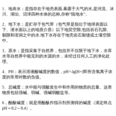
1、地表水；是指存在于地壳表面,暴露于大气的水,是河流、冰
川、湖泊、沼泽四种水体的总称,亦称“陆地水”。
2、地下水；是贮存于包气带（包气带是指位于地球表面以
下、潜水面以上的地质介质）以下地层空隙,包括岩石孔隙、
裂隙和溶洞之中的水.地下水存在于地壳岩石裂缝或土壤空隙
中。
3、原水；是指采集于自然界，包括并不仅限于地下水，水库
水等自然界中能见到的水源的水，未经过任何人工的净化处
理。
4、PH；表示溶液酸碱度的数值，pH=-lg[H+]即所含氢离子浓
度的常用对数的负值。
5、总碱度；水中能与强酸发生中和作用的物质的总量。这类
物质包括强碱、弱碱、强碱弱酸盐等。
6，酚酞碱度；就是用酚酞作指示剂所测得的碱度（滴定终点
pH＝8.2～8.4）。