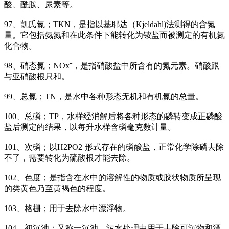
酸、酰胺、尿素等。
97、凯氏氮；TKN，是指以基耶达（Kjeldahl)法测得的含氮
量。它包括氨氮和在此条件下能转化为铵盐而被测定的有机氮
化合物。
98、硝态氮；NOxˉ，是指硝酸盐中所含有的氮元素。硝酸跟
与亚硝酸根只和。
99、总氮；TN，是水中各种形态无机和有机氮的总量。
100、总磷；TP，水样经消解后将各种形态的磷转变成正磷酸
盐后测定的结果，以每升水样含磷毫克数计量。
101、次磷；以H2PO2ˉ形式存在的磷酸盐，正常化学除磷去除
不了，需要转化为硫酸根才能去除。
102、色度；是指含在水中的溶解性的物质或胶状物质所呈现
的类黄色乃至黄褐色的程度。
103、格栅；用于去除水中漂浮物。
104、初沉池；又称一沉池，污水处理中用于去除可沉物和漂