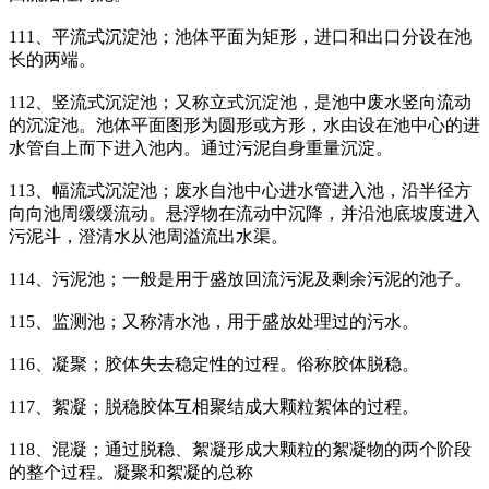
111、平流式沉淀池；池体平面为矩形，进口和出口分设在池
长的两端。
112、竖流式沉淀池；又称立式沉淀池，是池中废水竖向流动
的沉淀池。池体平面图形为圆形或方形，水由设在池中心的进
水管自上而下进入池内。通过污泥自身重量沉淀。
113、幅流式沉淀池；废水自池中心进水管进入池，沿半径方
向向池周缓缓流动。悬浮物在流动中沉降，并沿池底坡度进入
污泥斗，澄清水从池周溢流出水渠。
114、污泥池；一般是用于盛放回流污泥及剩余污泥的池子。
115、监测池；又称清水池，用于盛放处理过的污水。
116、凝聚；胶体失去稳定性的过程。俗称胶体脱稳。
117、絮凝；脱稳胶体互相聚结成大颗粒絮体的过程。
118、混凝；通过脱稳、絮凝形成大颗粒的絮凝物的两个阶段
的整个过程。凝聚和絮凝的总称