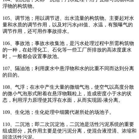
浮物的构筑物。
105、调节池；用以调节进、出水流量的构筑物。主要起对水
量和水质的调节作用，以及对污水pH值、水温，有预曝气的
调节作用，还可用作事故排水。
106、事故池；事故水收集池，是污水处理过程中所需构筑物
的一种，在处理化工、石化等一些工厂所排放的高浓度废水
时，一般都会设置事故池。
107、隔油池；利用废水中悬浮物和水的比重不同而达到分离
的目的。
108、气浮；在水中产生大量的微细气泡，使空气以高度分散
的微小气泡形式附着在悬浮物颗粒上，造成密度小于水的状
态，利用浮力原理使其浮在水面，从而实现固-液分离。
109、生化池；生化处理中细菌代谢所处的场池子。
110、二沉池；即二次沉淀池，二沉池是活性污泥系统的重要
组成部分，其作用主要是使污泥分离，使混合液澄清、浓缩和
回流活性污泥。