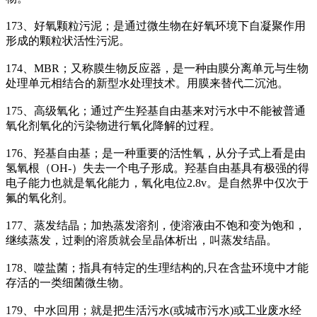
173、好氧颗粒污泥；是通过微生物在好氧环境下自凝聚作用
形成的颗粒状活性污泥。
174、MBR；又称膜生物反应器，是一种由膜分离单元与生物
处理单元相结合的新型水处理技术。用膜来替代二沉池。
175、高级氧化；通过产生羟基自由基来对污水中不能被普通
氧化剂氧化的污染物进行氧化降解的过程。
176、羟基自由基；是一种重要的活性氧，从分子式上看是由
氢氧根（OH-）失去一个电子形成。羟基自由基具有极强的得
电子能力也就是氧化能力，氧化电位2.8v。是自然界中仅次于
氟的氧化剂。
177、蒸发结晶；加热蒸发溶剂，使溶液由不饱和变为饱和，
继续蒸发，过剩的溶质就会呈晶体析出，叫蒸发结晶。
178、噬盐菌；指具有特定的生理结构的,只在含盐环境中才能
存活的一类细菌微生物。
179、中水回用；就是把生活污水(或城市污水)或工业废水经