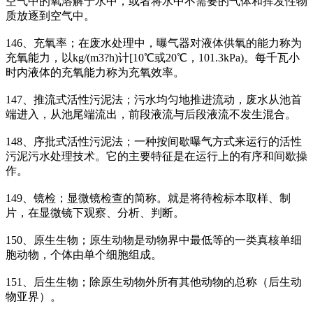
空气中的氧溶解于水中，或者将水中不需要的气体和挥发性物
质放逐到空气中。
146、充氧率；在废水处理中，曝气器对液体供氧的能力称为
充氧能力，以kg/(m3?h)计[10℃或20℃，101.3kPa)。每千瓦小
时内液体的充氧能力称为充氧效率。
147、推流式活性污泥法；污水均匀地推进流动，废水从池首
端进入，从池尾端流出，前段液流与后段液流不发生混合。
148、序批式活性污泥法；一种按间歇曝气方式来运行的活性
污泥污水处理技术。它的主要特征是在运行上的有序和间歇操
作。
149、镜检；显微镜检查的简称。就是将待检标本取样、制
片，在显微镜下观察、分析、判断。
150、原生生物；原生动物是动物界中最低等的一类真核单细
胞动物，个体由单个细胞组成。
151、后生生物；除原生动物外所有其他动物的总称（后生动
物亚界）。