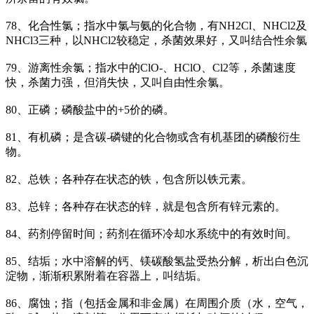
78、化合性氯；指水中氯与氨的化合物，有NH2Cl、NHCl2及
NHCl3三种，以NHCl2较稳定，杀菌效果好，又叫结合性余氯
79、游离性余氯；指水中的ClO-、HClO、Cl2等，杀菌速度
快，杀菌力强，但消失快，又叫自由性余氯。
80、正磷；磷酸盐中的+5价的磷。
81、有机磷；是含碳-磷键的化合物或含有机基团的磷酸衍生
物。
82、总铁；各种存在状态的铁，包含所以铁元素。
83、总锌；各种存在状态的锌，就是包含所有锌元素的。
84、药剂停留时间；药剂在循环冷却水系统中的有效时间。
85、结垢；水中溶解的钙、镁碳酸氢盐受热分解，析出白色沉
淀物，渐渐积累附着在容器上，叫结垢。
86、腐蚀；指（包括金属和非金属）在周围介质（水，空气，