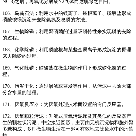
NCl3)之后，再氧化分解成N2气体而达脱除之目的。
166、鸟粪石法；利用水中的镁离子、铵根离子、磷酸盐形成
磷酸铵镁沉淀来去除氨氮及总磷的方法。
167、生物除磷；利用聚磷菌的过量吸磷特性来实现磷的去除
的过程。
168、化学除磷；利用磷酸根与某些金属离子形成沉淀的原理
来去除磷的过程。
169、气化除磷；磷酸盐在微生物的作用下形成磷化氢的过
程。
170、污泥干化；通过渗滤或蒸发等作用，从污泥中去除大部
分含水量的过程。
171、厌氧反应器；为厌氧处理技术而设置的专门反应器。
172、厌氧颗粒污泥；升流式厌氧污泥床及其类似的反应器产
生的颗粒状污泥，中空接近圆形，主要由无机沉淀物和胞外聚
多糖构成，多种微生物生活在一起可有效地去除废水中的污染
物。