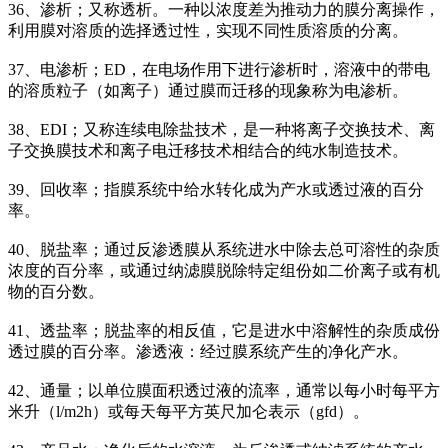
36、渗析；又称透析。一种以浓度差为推动力的膜分离操作，
利用膜对溶质的选择透过性，实现不同性质溶质的分离。
37、电渗析；ED，在电场作用下进行渗析时，溶液中的带电
的溶质粒子（如离子）通过膜而迁移的现象称为电渗析。
38、EDI；又称连续电除盐技术，是一种将离子交换技术、离
子交换膜技术和离子电迁移技术相结合的纯水制造技术。
39、回收率；指膜系统中给水转化成为产水或透过液的百分
率。
40、脱盐率；通过反渗透膜从系统进水中除去总可溶性的杂质
浓度的百分率，或通过纳滤膜脱除特定组份如二价离子或有机
物的百分数。
41、透盐率；脱盐率的相反值，它是进水中溶解性的杂质成份
透过膜的百分率。渗透液：经过膜系统产生的净化产水。
42、通量；以单位膜面积透过液的流率，通常以每小时每平方
米升（l/m2h）或每天每平方英尺加仑表示（gfd）。