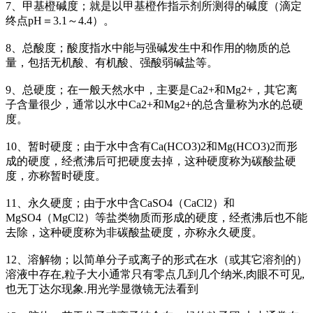
7、甲基橙碱度；就是以甲基橙作指示剂所测得的碱度（滴定
终点pH＝3.1～4.4）。
8、总酸度；酸度指水中能与强碱发生中和作用的物质的总
量，包括无机酸、有机酸、强酸弱碱盐等。
9、总硬度；在一般天然水中，主要是Ca2+和Mg2+，其它离
子含量很少，通常以水中Ca2+和Mg2+的总含量称为水的总硬
度。
10、暂时硬度；由于水中含有Ca(HCO3)2和Mg(HCO3)2而形
成的硬度，经煮沸后可把硬度去掉，这种硬度称为碳酸盐硬
度，亦称暂时硬度。
11、永久硬度；由于水中含CaSO4（CaCl2）和
MgSO4（MgCl2）等盐类物质而形成的硬度，经煮沸后也不能
去除，这种硬度称为非碳酸盐硬度，亦称永久硬度。
12、溶解物；以简单分子或离子的形式在水（或其它溶剂的）
溶液中存在,粒子大小通常只有零点几到几个纳米,肉眼不可见,
也无丁达尔现象.用光学显微镜无法看到