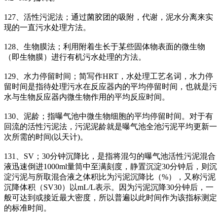
127、活性污泥法；通过菌胶团的吸附，代谢，泥水分离来实
现的一直污水处理方法。
128、生物膜法；利用附着生长于某些固体物表面的微生物
（即生物膜）进行有机污水处理的方法。
129、水力停留时间；简写作HRT，水处理工艺名词，水力停
留时间是指待处理污水在反应器内的平均停留时间，也就是污
水与生物反应器内微生物作用的平均反应时间。
130、泥龄；指曝气池中微生物细胞的平均停留时间。对于有
回流的活性污泥法，污泥泥龄就是曝气池全池污泥平均更新一
次所需的时间(以天计)。
131、SV；30分钟沉降比，是指将混匀的曝气池活性污泥混合
液迅速倒进1000ml量筒中至满刻度，静置沉淀30分钟后，则沉
淀污泥与所取混合液之体积比为污泥沉降比（%），又称污泥
沉降体积（SV30）以mL/L表示。因为污泥沉降30分钟后，一
般可达到或接近最大密度，所以普遍以此时间作为该指标测定
的标准时间。