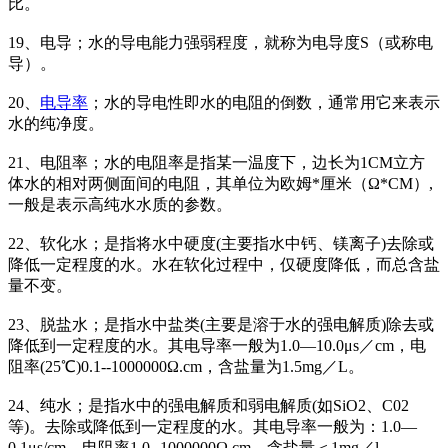
比。
19、电导；水的导电能力强弱程度，就称为电导度S（或称电
导）。
20、
电导率
；水的导电性即水的电阻的倒数，通常用它来表示
水的纯净度。
21、电阻率；水的电阻率是指某一温度下，边长为1CM立方
体水的相对两侧面间的电阻，其单位为欧姆*厘米（Ω*CM）,
一般是表示高纯水水质的参数。
22、软化水；是指将水中硬度(主要指水中钙、镁离子)去除或
降低一定程度的水。水在软化过程中，仅硬度降低，而总含盐
量不变。
23、脱盐水；是指水中盐类(主要是溶于水的强电解质)除去或
降低到一定程度的水。其电导率一般为1.0—10.0μs／cm，电
阻率(25℃)0.1--1000000Ω.cm，含盐量为1.5mg／L。
24、纯水；是指水中的强电解质和弱电解质(如SiO2、C02
等)。去除或降低到一定程度的水。其电导率一般为：1.0—
0.1μs/cm，电阻率1.0--1000000Ω.cm。含盐量＜1mg／l。