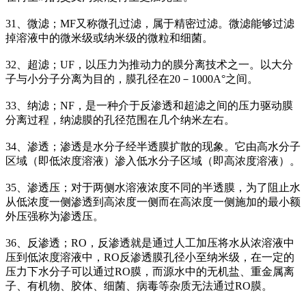
31、微滤；MF又称微孔过滤，属于精密过滤。微滤能够过滤
掉溶液中的微米级或纳米级的微粒和细菌。
32、超滤；UF，以压力为推动力的膜分离技术之一。以大分
子与小分子分离为目的，膜孔径在20－1000A°之间。
33、纳滤；NF，是一种介于反渗透和超滤之间的压力驱动膜
分离过程，纳滤膜的孔径范围在几个纳米左右。
34、渗透；渗透是水分子经半透膜扩散的现象。它由高水分子
区域（即低浓度溶液）渗入低水分子区域（即高浓度溶液）。
35、渗透压；对于两侧水溶液浓度不同的半透膜，为了阻止水
从低浓度一侧渗透到高浓度一侧而在高浓度一侧施加的最小额
外压强称为渗透压。
36、反渗透；RO，反渗透就是通过人工加压将水从浓溶液中
压到低浓度溶液中，RO反渗透膜孔径小至纳米级，在一定的
压力下水分子可以通过RO膜，而源水中的无机盐、重金属离
子、有机物、胶体、细菌、病毒等杂质无法通过RO膜。