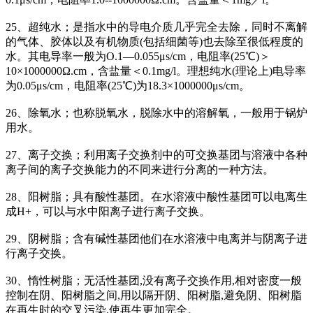
25、超纯水；是指水中的导电介质几乎完全去除，同时不离解
的气体、胶体以及有机物质(包括细菌等)也去除至很低程度的
水。其电导率一般为O.1—0.055μs/cm，电阻率(25℃)＞
10×1000000Ω.cm，含盐量＜0.1mg/l。理想纯水(理论上)电导率
为0.05μs/cm，电阻率(25℃)为18.3×1000000μs/cm。
26、除氧水；也称脱氧水，脱除水中的溶解氧，一般用于锅炉
用水。
27、离子交换；利用离子交换剂中的可交换基团与溶液中各种
离子间的离子交换能力的不同来进行分离的一种方法。
28、阳树脂；具有酸性基团。在水溶液中酸性基团可以电离生
成H+，可以与水中阳离子进行离子交换。
29、阴树脂；含有碱性基团他们在水溶液中电离并与阴离子进
行离子交换。
30、惰性树脂；无活性基团,没有离子交换作用,相对密度一般
控制在阴、阳树脂之间,用以隔开阴、阳树脂,避免阴、阳树脂
在再生时的交叉污染,使再生更加完全。