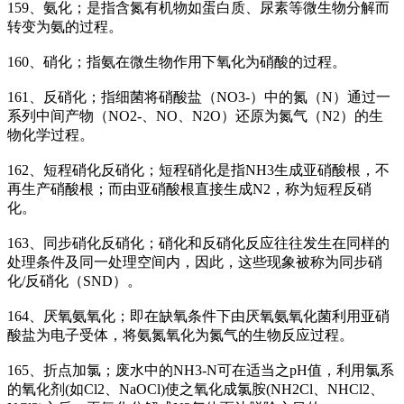
159、氨化；是指含氮有机物如蛋白质、尿素等微生物分解而
转变为氨的过程。
160、硝化；指氨在微生物作用下氧化为硝酸的过程。
161、反硝化；指细菌将硝酸盐（NO3-）中的氮（N）通过一
系列中间产物（NO2-、NO、N2O）还原为氮气（N2）的生
物化学过程。
162、短程硝化反硝化；短程硝化是指NH3生成亚硝酸根，不
再生产硝酸根；而由亚硝酸根直接生成N2，称为短程反硝
化。
163、同步硝化反硝化；硝化和反硝化反应往往发生在同样的
处理条件及同一处理空间内，因此，这些现象被称为同步硝
化/反硝化（SND）。
164、厌氧氨氧化；即在缺氧条件下由厌氧氨氧化菌利用亚硝
酸盐为电子受体，将氨氮氧化为氮气的生物反应过程。
165、折点加氯；废水中的NH3-N可在适当之pH值，利用氯系
的氧化剂(如Cl2、NaOCl)使之氧化成氯胺(NH2Cl、NHCl2、