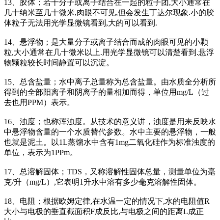
13、胶体；若干分子或离子结合在一起的粒子团,大小通常在
几十纳米至几十微米,肉眼不可见,但会发生丁达尔现象.小的胶
体粒子无法用光学显微镜看到,大的可以看到.
14、悬浮物；是大量分子或离子结合而成的肉眼可见的小颗
粒,大小通常在几十微米以上.用光学显微镜可以清楚看到.悬浮
物颗粒较长时间静置可以沉淀。
15、总含盐量；水中离子总量称为总含盐量。由水质全分析所
得到的全部阳离子和阴离子的量相加而得，单位用mg/L（过
去也用PPM）表示。
16、浊度；也称浑浊度。从技术的意义讲，浊度是用来反映水
中悬浮物含量的一个水质替代参数。水中主要的悬浮物，一般
也就是泥土。以1L蒸馏水中含有1mg二氧化硅作为标准浊度的
单位，表示为1PPm。
17、总溶解固体；TDS，又称溶解性固体总量，测量单位为毫
克/升（mg/L）,它表明1升水中溶有多少毫克溶解性固体。
18、电阻；根据欧姆定律,在水温一定的情况下,水的电阻值R
大小与电极的垂直截面积F成反比,与电极之间的距离L成正