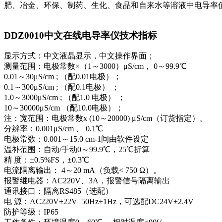
肥、冶金、环保、制药、生化、食品和自来水等溶液中电导率
DDZ0010中文在线电导率仪技术指标
显示方式：中文液晶显示，中文操作界面；
测量范围：电极常数×（1～3000）μS/cm， 0～99.9℃
0.01～30μS/cm ; （配0.01电极）；
0.1～300μS/cm ; （配0.1电极） ；
1.0～3000μS/cm ; （配1.0 电极） ；
10～30000μS/cm （配10.0电极）；
注：宽范围：电极常数x (10～20000) μS/cm（订货指定）。
分辨率：0.001μS/cm 、 0.1℃
电极常数：0.001～15.0 cm-1间由软件设定
温补范围：自动/手动0～99.9℃，25℃折算
精 度：±0.5%FS，±0.3℃
电流隔离输出： 4～20 mA（负载< 750 Ω）。
报警继电器：AC220V、3A，报警信号隔离输出
通讯接口：隔离RS485（选配）
电 源：AC220V±22V 50Hz±1Hz，可选配DC24V±2.4V
防护等级：IP65