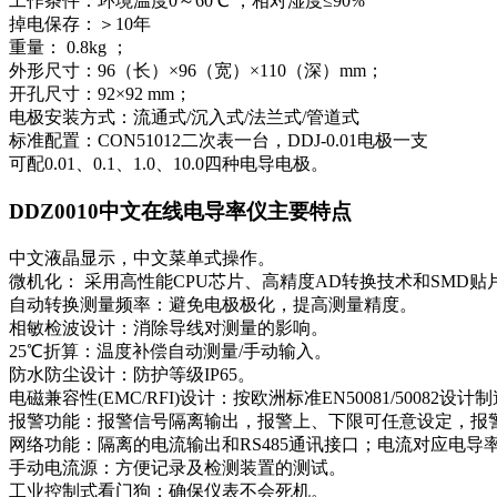
工作条件：环境温度0～60℃ ，相对湿度≤90℅
掉电保存：＞10年
重量： 0.8kg ；
外形尺寸：96（长）×96（宽）×110（深）mm；
开孔尺寸：92×92 mm；
电极安装方式：流通式/沉入式/法兰式/管道式
标准配置：CON51012二次表一台，DDJ-0.01电极一支
可配0.01、0.1、1.0、10.0四种电导电极。
DDZ0010中文在线电导率仪主要特点
中文液晶显示，中文菜单式操作。
微机化： 采用高性能CPU芯片、高精度AD转换技术和SM
自动转换测量频率：避免电极极化，提高测量精度。
相敏检波设计：消除导线对测量的影响。
25℃折算：温度补偿自动测量/手动输入。
防水防尘设计：防护等级IP65。
电磁兼容性(EMC/RFI)设计：按欧洲标准EN50081/50082设计
报警功能：报警信号隔离输出，报警上、下限可任意设定，报
网络功能：隔离的电流输出和RS485通讯接口；电流对应电
手动电流源：方便记录及检测装置的测试。
工业控制式看门狗：确保仪表不会死机。