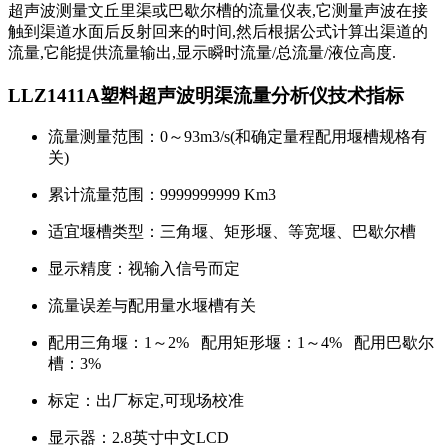
超声波测量文丘里渠或巴歇尔槽的流量仪表,它测量声波在接
触到渠道水面后反射回来的时间,然后根据公式计算出渠道的
流量,它能提供流量输出,显示瞬时流量/总流量/液位高度.
LLZ1411A塑料超声波明渠流量分析仪技术指标
流量测量范围：0～93m3/s(和确定量程配用堰槽规格有
关)
累计流量范围：9999999999 Km3
适宜堰槽类型：三角堰、矩形堰、等宽堰、巴歇尔槽
显示精度：视输入信号而定
流量误差与配用量水堰槽有关
配用三角堰：1～2% 配用矩形堰：1～4% 配用巴歇尔
槽：3%
标定：出厂标定,可现场校准
显示器：2.8英寸中文LCD