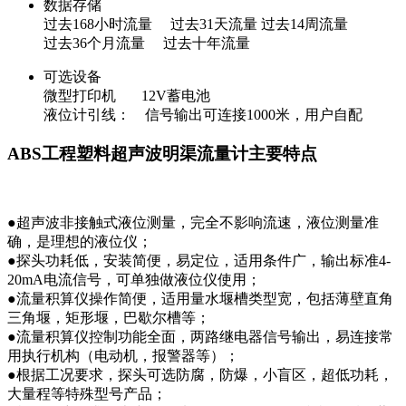
数据存储
过去168小时流量 过去31天流量 过去14周流量
过去36个月流量 过去十年流量
可选设备
微型打印机 12V蓄电池
液位计引线： 信号输出可连接1000米，用户自配
ABS工程塑料超声波明渠流量计主要特点
●超声波非接触式液位测量，完全不影响流速，液位测量准
确，是理想的液位仪；
●探头功耗低，安装简便，易定位，适用条件广，输出标准4-
20mA电流信号，可单独做液位仪使用；
●流量积算仪操作简便，适用量水堰槽类型宽，包括薄壁直角
三角堰，矩形堰，巴歇尔槽等；
●流量积算仪控制功能全面，两路继电器信号输出，易连接常
用执行机构（电动机，报警器等）；
●根据工况要求，探头可选防腐，防爆，小盲区，超低功耗，
大量程等特殊型号产品；