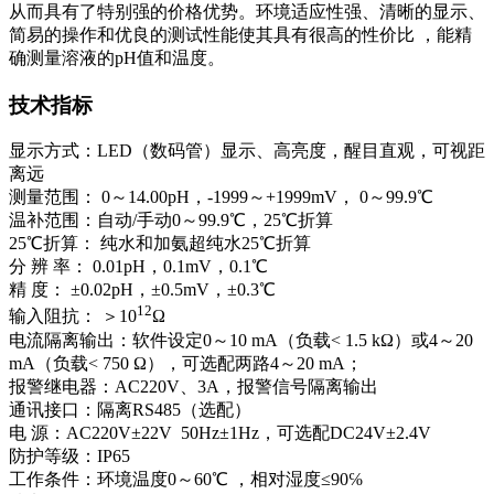
从而具有了特别强的价格优势。环境适应性强、清晰的显示、
简易的操作和优良的测试性能使其具有很高的性价比 ，能精
确测量溶液的pH值和温度。
技术指标
显示方式：LED（数码管）显示、高亮度，醒目直观，可视距
离远
测量范围： 0～14.00pH，-1999～+1999mV， 0～99.9℃
温补范围：自动/手动0～99.9℃，25℃折算
25℃折算： 纯水和加氨超纯水25℃折算
分 辨 率： 0.01pH，0.1mV，0.1℃
精 度： ±0.02pH，±0.5mV，±0.3℃
12
输入阻抗： ＞10
Ω
电流隔离输出：软件设定0～10 mA（负载< 1.5 kΩ）或4～20
mA（负载< 750 Ω），可选配两路4～20 mA；
报警继电器：AC220V、3A，报警信号隔离输出
通讯接口：隔离RS485（选配）
电 源：AC220V±22V 50Hz±1Hz，可选配DC24V±2.4V
防护等级：IP65
工作条件：环境温度0～60℃ ，相对湿度≤90℅