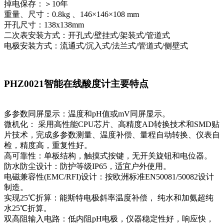
掉电保存：＞10年
重量、尺寸：0.8kg 、146×146×108 mm
开孔尺寸：138x138mm
二次表安装方式：开孔式/壁挂式/架装式/管道式
电极安装方式：流通式/沉入式/法兰式/管道式/侧壁式
PHZ0021智能在线酸度计主要特点
多参数同屏显示：温度和pH值或mV同屏显示。
微机化： 采用高性能CPU芯片、高精度AD转换技术和SMD贴
片技术，完成多参数测量、温度补偿、量程自动转换、仪表自
检，精度高，重复性好。
高可靠性：单板结构，触摸式按键，无开关旋钮和电位器。
防水防尘设计：防护等级IP65，适宜户外使用。
电磁兼容性(EMC/RFI)设计：按欧洲标准EN50081/50082设计
制造。
实现25℃折算：能斯特电极斜率温度补偿， 纯水和加氨超纯
水25℃折算。
双高阻输入电路：低内阻pH电极，仪器稳定性好，响应快，