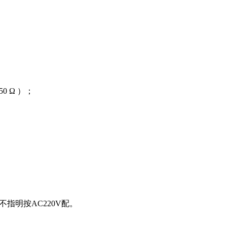
0 Ω ）；
货不指明按AC220V配。