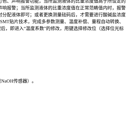
灯色、声响报警功能，当所监测液体的比重浓度值高于所设定的
声响报警；当所监测液体的比重浓度值在正常范畴值内时，报警
时分配液体即可；或者更换测量砝码后，才需要进行酸碱盐浓度
SMT贴片技术，完成多参数测量、温度补偿、量程自动转换、
键后，即进入“温度系数”的修改，用键选择修改位（选择位光标
NaOH传感器）。