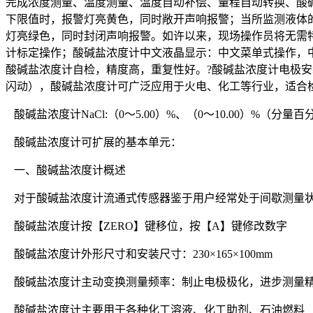
完成浓度测量、温度测量、温度自动补偿、量程自动转换、酸
下限值时，报警灯亮黄色，同时敞开声响报警；当所监测液体
灯亮绿色，同时封闭声响报警。如许以来，现场操作员将无需
计标定操作；酸碱盐浓度计中文液晶显示：中文菜单式操作，中
酸碱盐浓度计自检，精度高，重复性好。?酸碱盐浓度计电极安装
闪动），酸碱盐浓度计可广泛应用于火电、化工等行业，适合
酸碱盐浓度计NaCl:（0～5.00）%、（0～10.00）%（分
酸碱盐浓度计可扩展的基本单元：
一、酸碱盐浓度计概述
对于酸碱盐浓度计流通式传感器鉴于用户经常处于间歇测量状
酸碱盐浓度计按【ZERO】键移位，按【A】键修改数字
酸碱盐浓度计外形尺寸和安装尺寸：230×165×100mm
酸碱盐浓度计主动变换测量频率：制止电极极化，进步测量
酸碱盐浓度计主要用于各种化工溶液、化工助剂、石油燃料