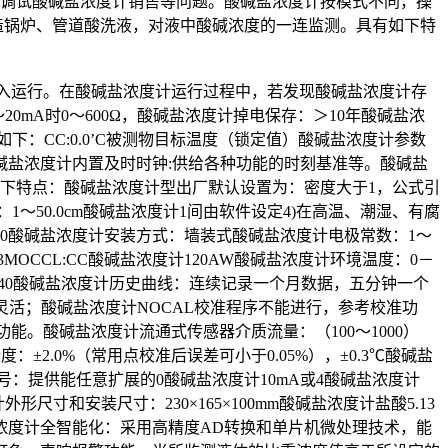
么调试酸碱盐浓度计销售等问题。酸碱盐浓度计按模式不同，操
造锅炉、管道酸洗液，对液中酸碱浓度的一连监测。具有如下特
可投入运行。在酸碱盐浓度计运行过程中，若发现酸碱盐浓度计存
mA时0～600Ω，酸碱盐浓度计掉电保存：＞10年酸碱盐浓
：CC:0.0’C被测物目标温度（锁定值）酸碱盐浓度计参数
盐浓度计内置及时时钟:供给各种功能的时刻基准等。酸碱盐
具有如下特点：酸碱盐浓度计型出厂默认设置为：密度大于1，公式引
1～50.0cm酸碱盐浓度计1间由软件设定4)在高温、潮湿、有腐
2.00酸碱盐浓度计安装方式：墙装式酸碱盐浓度计电极常数：1～
2CO3MOCCL:CC酸碱盐浓度计120AW酸碱盐浓度计环境温度：0－
～40酸碱盐浓度计历史曲线：连续记录一个月数据，五分钟一个
灵活；酸碱盐浓度计NOCAL校准程序不能进行，参考校准功
。酸碱盐浓度计流通式传感器介质流量：（100～1000）
2.0%（常用点校准后误差可小于0.05%），±0.3℃酸碱盐
度计输出信号：提供能任意扩展的0酸碱盐浓度计10mA或4酸碱盐浓度计
寸和安装尺寸：230×165×100mm酸碱盐浓度计盐酸5.13
浓度计全智能化：采用高精度AD转换和单片机微处理技术，能