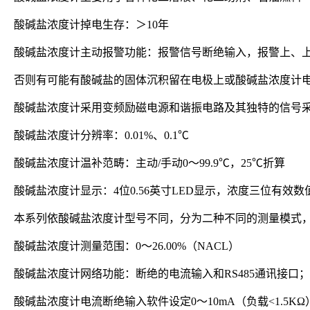
酸碱盐浓度计掉电生存：＞10年
酸碱盐浓度计主动报警功能：报警信号断绝输入，报警上、上
否则有可能有酸碱盐的固体沉积留在电极上或酸碱盐浓度计电
酸碱盐浓度计采用变频励磁电源和谐振电路及其独特的信号
酸碱盐浓度计分辨率：0.01%、0.1℃
酸碱盐浓度计温补范畴：主动/手动0～99.9℃，25℃折算
酸碱盐浓度计显示：4位0.56英寸LED显示，浓度三位有效数
本系列依酸碱盐浓度计型号不同，分为二种不同的测量模式，
酸碱盐浓度计测量范围：0～26.00%（NACL）
酸碱盐浓度计网络功能：断绝的电流输入和RS485通讯接口
酸碱盐浓度计电流断绝输入软件设定0～10mA（负载<1.5KΩ）或