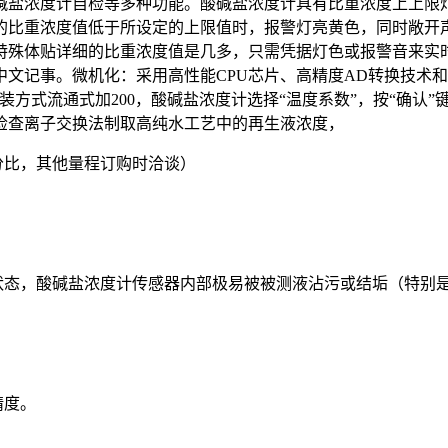
碱盐浓度计自检等多种功能。酸碱盐浓度计具有比重浓度上上限
的比重浓度值低于所设定的上限值时，报警灯亮黄色，同时敞开
特殊体贴详细的比重浓度值是几多，只需凭据灯色或报警音来实
文记事。微机化：采用高性能CPU芯片、高精度AD转换技术和
方式流通式加200，酸碱盐浓度计选择“温度系数”，按“确认”
检查离子交换法制取高纯水工艺中的再生液浓度，
量百分比，其他量程订购时洽谈）
态，酸碱盐浓度计传感器内部极易被被测液沾污或结垢（特别是
精度。