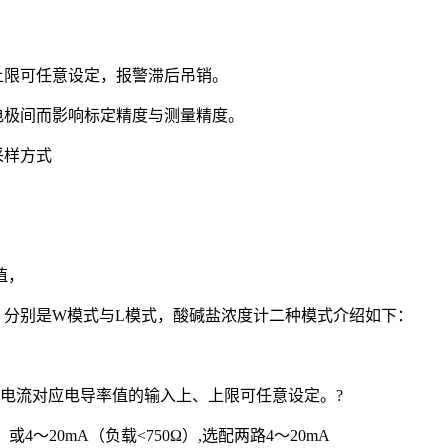
限可任意设定，报警滞后吊销。
极间而影响标定精度与测量精度。
采样方式
值，
分别是W模式与L模式，酸碱盐浓度计二种模式介绍如下：
；电流对应电导率值的输入上、上限可任意设定。?
4～20mA（负载<750Ω）,选配两路4～20mA