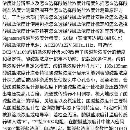
浓度计分辨率以及怎么选择酸碱盐浓度计精度包括怎么选择酸
碱盐浓度计测量范围甚至怎么选择酸碱盐浓度计测量原理方
法，丁当技术部门解决怎么选择酸碱盐浓度计安装及怎么选择
酸碱盐浓度计使用包括怎么选择酸碱盐浓度计标定和怎么选择
酸碱盐浓度计保养还有怎么选择酸碱盐浓度计校准等等咨询。
Signature:酸碱盐浓度计精度：5.0级（实际可达到2.0级以上）
酸碱盐浓度计电源：AC220V±22V,50Hz±1Hz，可选配
DC24V±10%酸碱盐浓度计极大的改善了酸碱盐浓度计的精度
和稳定性。酸碱盐浓度计记事本功能：记载200条信息。酸碱
盐浓度计W自定义模式：酸碱盐浓度计开孔尺寸：135x135mm
酸碱盐浓度计次要特征酸碱盐浓度计显示功能列表酸碱盐浓度
计探头结垢或固体杂质聚集使探头中心孔变小，甚至堵塞，会
使酸碱盐浓度计测量程度下降酸碱盐浓度计使检测变压器的输
出电压提高几百倍，流通式传感器不用调零，极大地改善了酸
碱盐浓度计的精度、灵敏度以及稳定性；酸碱盐浓度计主要特
点酸碱盐浓度计在“查询数据”状态下得到特定点、特定时间的
被测溶液浓度或电导率；若检查无误，酸碱盐浓度计温度传感
器输入端“6”，“7”接10KΩ电阻，在酸碱盐浓度计中输入密码
“6300”酸碱盐浓度计自动标定，酸碱盐浓度计参数性能DDHO