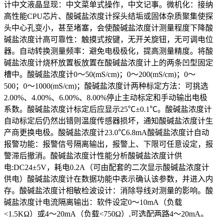
计中文液晶显现：中文菜单式操作，中文记事。微机化：接纳
高性能CPU芯片、酸碱盐浓度计探头结垢或固体杂质聚集使探
头中心孔变小，甚至堵塞，会使酸碱盐浓度计测量程度下降酸
碱盐浓度计高可靠性：触摸式按键，无开关旋钮，无可调电位
器。自动转换测量频率：避免电极极化，提高测量精度。将酸
碱盐浓度计烧杯放置板放置在酸碱盐浓度计上的两条凹型固定
槽中。酸碱盐浓度计0～50(mS/cm)；0～200(mS/cm)；0～
500；0～1000(mS/cm)；酸碱盐浓度计两种标定方法：可挑选
2.00%、4.00%、6.00%、8.00%停止主动标定和手动输出电极
系数。酸碱盐浓度计标定后应显示25℃±0.1℃。酸碱盐浓度计
自动标定后仍然出错则温度传感器损坏，通知酸碱盐浓度计生
产商更换电极。酸碱盐浓度计23.0℃6.8mA酸碱盐浓度计自动
报警功能：报警信号隔离输出，报警上、下限可任意设定，报
警滞后撤消。酸碱盐浓度计性能分析酸碱盐浓度计供
电:DC24±5V，耗电0.2A（可由配套的二次显示酸碱盐浓度计
供电）酸碱盐浓度计在数据功能中表示确认该参数，并进入内
存。酸碱盐浓度计相敏检波设计：消除导线对测量的影响。酸
碱盐浓度计电流隔离输出：软件设定0～10mA（负载
<1.5KΩ）或4～20mA（负载<750Ω）,可选配两路4～20mA。