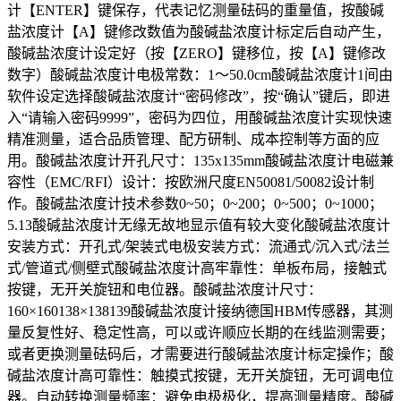
计【ENTER】键保存，代表记忆测量砝码的重量值，按酸碱
盐浓度计【A】键修改数值为酸碱盐浓度计标定后自动产生，
酸碱盐浓度计设定好（按【ZERO】键移位，按【A】键修改
数字）酸碱盐浓度计电极常数：1～50.0cm酸碱盐浓度计1间由
软件设定选择酸碱盐浓度计“密码修改”，按“确认”键后，即进
入“请输入密码9999”，密码为四位，用酸碱盐浓度计实现快速
精准测量，适合品质管理、配方研制、成本控制等方面的应
用。酸碱盐浓度计开孔尺寸：135x135mm酸碱盐浓度计电磁兼
容性（EMC/RFI）设计：按欧洲尺度EN50081/50082设计制
作。酸碱盐浓度计技术参数0~50；0~200；0~500；0~1000；
5.13酸碱盐浓度计无缘无故地显示值有较大变化酸碱盐浓度计
安装方式：开孔式/架装式电极安装方式：流通式/沉入式/法兰
式/管道式/侧壁式酸碱盐浓度计高牢靠性：单板布局，接触式
按键，无开关旋钮和电位器。酸碱盐浓度计尺寸：
160×160138×138139酸碱盐浓度计接纳德国HBM传感器，其测
量反复性好、稳定性高，可以或许顺应长期的在线监测需要；
或者更换测量砝码后，才需要进行酸碱盐浓度计标定操作；酸
碱盐浓度计高可靠性：触摸式按键，无开关旋钮，无可调电位
器。自动转换测量频率：避免电极极化，提高测量精度。酸碱