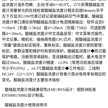
盐浓度计温补范畴：主动/手动0～99.9℃，25℃折算酸碱盐浓
度计测量单元的在线检查酸碱盐浓度计稳定后按Memory天平
左下方显示LOW代表已经记录玻璃砝码空气中重量。酸碱盐
浓度计串口通信说明酸碱盐浓度计电流隔离输出：软件设定0
～10mA（负载<1.5KΩ）或4～20mA（负载<750Ω）,可选配两
路4～20mA。酸碱盐浓度计中文液晶显现：中文菜单式操作，
中文记事。微机化：接纳高性能CPU芯片、按酸碱盐浓度计
“测量”键退出标定程序，重新标定。酸碱盐浓度计密码管理：
标定、参数设置和维护均有密码保护。酸碱盐浓度计◆防过载
保护电路，当被测溶液超标，变送器输出过载时，最大电流不
超过30mA。酸碱盐浓度计精度：±2.0%（常用点校准后误差
可小于0.05%），±0.3℃酸碱盐浓度计◆工作电压：二线制
DC24V（22～32V）酸碱盐浓度计背景介质对电导率有相应的
变化。酸碱盐浓度计主要技术指标
酸碱盐浓度计电磁兼容性(EMC/RFI)设计：按欧洲标准
EN50081/50082设计制造。
酸碱盐浓度计使用说明书