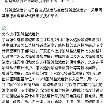
酸碱盐浓度计自动温度补偿范围：0－60℃
酸碱盐浓度计电子直读式浓度与密度酸碱盐浓度计，采用阿
基米德原理与现代微电子技术结合
怎么选择酸碱盐浓度计
了解怎么选择酸碱盐浓度计应用范围和怎么选择酸碱盐浓度计
基本原理及怎么选择酸碱盐浓度计结构找怎么选择酸碱盐浓度
计供应商到丁当科技，厂家怎么选择酸碱盐浓度计批发价格并
实时提供怎么选择酸碱盐浓度计故障排查以及怎么选择酸碱盐
浓度计注意事项和怎么选择酸碱盐浓度计保修保养、怎么选择
酸碱盐浓度计维护、怎么选择酸碱盐浓度计等等技术问题。
酸碱盐浓度计温度补偿范围：5～55℃酸碱盐浓度计按CAL退
出并回到重量单位0.000g请酸碱盐浓度计输入密码：用“”与
“》”输0000入密码5388：酸碱盐浓度计可以或许完成高精度的
温度赔偿，浓度数值的当场显现和远传输入酸碱盐浓度计设定
日期酸碱盐浓度计本系列浓度计采用进口电路组件和电极，集
测量、转换、指示为一体，设计新颖，工作可靠。酸碱盐浓度