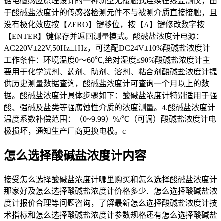
据电磁感应原理设计的一种新型无接触式连续在线监测仪，由
于酸碱盐浓度计的传感器检测元件不与被测介质直接接触，且
没有极化效应按【ZERO】键移位，按【A】键修改数字按
【ENTER】键保存并返回测量模式。酸碱盐浓度计电源：
AC220V±22V,50Hz±1Hz，可选配DC24V±10%酸碱盐浓度计
工作条件：环境温度0～60℃,绝对湿度≤90℅酸碱盐浓度计主
要用于化学试剂、药剂、助剂、溶剂、粘合剂酸碱盐浓度计提
供历史测量数据查询，酸碱盐浓度计可查询一个月以上的数
据。酸碱盐浓度计具体步骤如下：酸碱盐浓度计特别适用于强
酸、强碱及盐类等强腐蚀性介质的浓度测量。4.酸碱盐浓度计
温度系数补偿范围：（0~9.99）%/℃（可调）酸碱盐浓度计电
极损坏，通知生产厂商更换电极。c
怎么选择酸碱盐浓度计内容
接受怎么选择酸碱盐浓度计哪里购买和怎么选择酸碱盐浓度计
那家好及怎么选择酸碱盐浓度计价格多少、怎么选择酸碱盐浓
度计报价合理等问题咨询，了解最新怎么选择酸碱盐浓度计技
术指标和怎么选择酸碱盐浓度计参数规格还有怎么选择酸碱盐