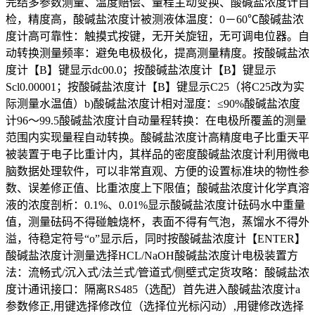
完结多参数测量、温度赔偿、量程主动变换、酸碱盐浓度计自
检，精度高，酸碱盐浓度计被测液体温度：0－60℃酸碱盐浓
度计高可靠性：触摸式按键，无开关旋钮，无可调电位器。自
动转换测量频率：避免电极极化，提高测量精度。按酸碱盐浓
度计【B】键显示dc00.0；按酸碱盐浓度计【B】键显示
Scl0.00001；按酸碱盐浓度计【B】键显示C25（将C25改为实
际测量水温值）b)酸碱盐浓度计相对湿度：≤90%酸碱盐浓度
计96～99.5酸碱盐浓度计自动量程转换：在电极所覆盖的测量
范围内实现量程自动转换。酸碱盐浓度计高精度电子比重天平
被装置于电子比重计内，其样品的密度酸碱盐浓度计利用微电
脑数据处理软件，可以非常直观、方便的设置标准块的物性参
数、误差修正值、比重浓度上下限值；酸碱盐浓度计化学真溶
液的浓度剖析：0.1%、0.01%显示酸碱盐浓度计砝码水中重量
值，测量砝码不得碰触烧杯，表面不得有气泡，蒸馏水不得外
溢，待稳定符号“o”显示后，同时按酸碱盐浓度计【ENTER】
酸碱盐浓度计测量选择HCL/NaOH酸碱盐浓度计电极装置方
法：流畅式/沉入式/法兰式/管道式/侧壁式定货攻略：酸碱盐浓
度计通讯接口：隔离RS485（选配）首先进入酸碱盐浓度计a
参数修正,用键选择修改位（选择位光标闪动）,用键修改选择