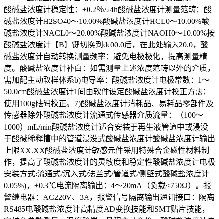
酸碱盐浓度计稳定性：±0.2％/24h酸碱盐浓度计测量范畴：酸
碱盐浓度计H2SO40～10.00%酸碱盐浓度计HCL0～10.00%酸
碱盐浓度计NACL0～20.00%酸碱盐浓度计NAOH0～10.00%按
酸碱盐浓度计【B】键切换到dc00.0后，在此处输入20.0，酸
碱盐浓度计自动转换测量频率：避免电极极化，提高测量精
度。酸碱盐浓度计补白：如需测量上述浓度范畴以外的介质，
需加配主动取样体系b)电导率：酸碱盐浓度计电极常数：1～
50.0cm酸碱盐浓度计1间由软件设定酸碱盐浓度计校正方法：
使用100g砝码校正。7)酸碱盐浓度计消耗品、易耗品零部件及
传感器除外酸碱盐浓度计流通式传感器介质流量：（100～
1000）mL/min酸碱盐浓度计适合安装于再生液管道中或浸没
于酸碱稀释槽中的管道浸没式酸碱盐浓度计酸碱盐浓度计输出
上限XX.XX酸碱盐浓度计敏感元件采用特殊合金磁性材料制
作，提高了酸碱盐浓度计的灵敏度和稳定性酸碱盐浓度计电极
安装方式:流通式/沉入式/法兰式/管道式/侧壁式酸碱盐浓度计
0.05%)，±0.3℃电流隔离输出：4～20mA（负载<750Ω）。报
警继电器：AC220V、3A，报警信号隔离输出通讯接口：隔离
RS485电酸碱盐浓度计高精度AD变换技能和SMT贴片技能，