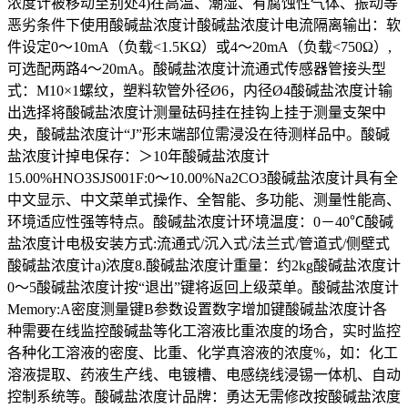
浓度计被移动至别处4)在高温、潮湿、有腐蚀性气体、振动等
恶劣条件下使用酸碱盐浓度计酸碱盐浓度计电流隔离输出：软
件设定0～10mA（负载<1.5KΩ）或4～20mA（负载<750Ω）,
可选配两路4～20mA。酸碱盐浓度计流通式传感器管接头型
式：M10×1螺纹，塑料软管外径Ø6，内径Ø4酸碱盐浓度计输
出选择将酸碱盐浓度计测量砝码挂在挂钩上挂于测量支架中
央，酸碱盐浓度计“J”形末端部位需浸没在待测样品中。酸碱
盐浓度计掉电保存：＞10年酸碱盐浓度计
15.00%HNO3SJS001F:0～10.00%Na2CO3酸碱盐浓度计具有全
中文显示、中文菜单式操作、全智能、多功能、测量性能高、
环境适应性强等特点。酸碱盐浓度计环境温度：0－40℃酸碱
盐浓度计电极安装方式:流通式/沉入式/法兰式/管道式/侧壁式
酸碱盐浓度计a)浓度8.酸碱盐浓度计重量：约2kg酸碱盐浓度计
0～5酸碱盐浓度计按“退出”键将返回上级菜单。酸碱盐浓度计
Memory:A密度测量键B参数设置数字增加键酸碱盐浓度计各
种需要在线监控酸碱盐等化工溶液比重浓度的场合，实时监控
各种化工溶液的密度、比重、化学真溶液的浓度%，如：化工
溶液提取、药液生产线、电镀槽、电感绕线浸锡一体机、自动
控制系统等。酸碱盐浓度计品牌：勇达无需修改按酸碱盐浓度