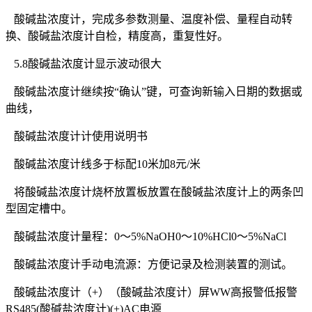
酸碱盐浓度计，完成多参数测量、温度补偿、量程自动转
换、酸碱盐浓度计自检，精度高，重复性好。
5.8酸碱盐浓度计显示波动很大
酸碱盐浓度计继续按“确认”键，可查询新输入日期的数据或
曲线，
酸碱盐浓度计计使用说明书
酸碱盐浓度计线多于标配10米加8元/米
将酸碱盐浓度计烧杯放置板放置在酸碱盐浓度计上的两条凹
型固定槽中。
酸碱盐浓度计量程：0～5%NaOH0～10%HCl0～5%NaCl
酸碱盐浓度计手动电流源：方便记录及检测装置的测试。
酸碱盐浓度计（+）（酸碱盐浓度计）屏WW高报警低报警
RS485(酸碱盐浓度计)(+)AC电源