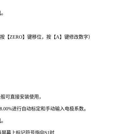
机。
（按【ZERO】键移位，按【A】键修改数字）
一般可直接安装使用，
%、8.00%进行自动标定和手动输入电极系数。
机。
屏幕上标记符号指向S1时