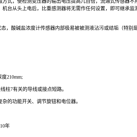
磁方式，使检测变压器的输出电压提高几百倍，流通式传感器不
，机台从头上电后，比重感测器将无需作任何设置，即可继承监
态，酸碱盐浓度计传感器内部极易被被测液沾污或结垢（特别是
210mm;
线柱7有关的导线或接点短路。
复杂的功能开关、调节旋钮和电位器。
10年