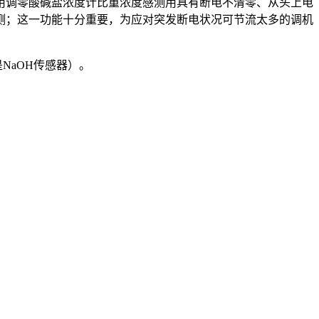
用调零酸碱盐浓度计比重浓度感测用具有断电不清零、从头上电
测；这一功能十分重要，为应对突发断电状况可节流太多的调机
NaOH传感器）。