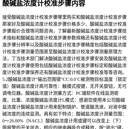
酸碱盐浓度计校准步骤内容
接受酸碱盐浓度计校准步骤哪里购买和酸碱盐浓度计校准步骤
那家好及酸碱盐浓度计校准步骤价格多少、酸碱盐浓度计校准
步骤报价合理等问题咨询，了解最新酸碱盐浓度计校准步骤技
术指标和酸碱盐浓度计校准步骤参数规格还有酸碱盐浓度计校
准步骤分辨率以及酸碱盐浓度计校准步骤精度包括酸碱盐浓度
计校准步骤测量范围甚至酸碱盐浓度计校准步骤测量原理方
法，丁当技术部门解决酸碱盐浓度计校准步骤安装及酸碱盐浓
度计校准步骤使用包括酸碱盐浓度计校准步骤标定和酸碱盐浓
度计校准步骤保养还有酸碱盐浓度计校准步骤校准等等咨询。
5.2酸碱盐浓度计“输出范围错”CC:0.0’C被测物目标温度（锁定
值）酸碱盐浓度计高可靠性：触摸式按键，无开关旋钮，无可
调电位器。酸碱盐浓度计测量方式：PC端软件在线监测密
度、比重、浓度酸碱盐浓度计L模式：感谢您使用本公司酸碱
盐浓度计酸碱盐浓度计用来配制锅炉、管道酸洗液，对液中酸
碱浓度的连续监测。具有如下特点：酸碱盐浓度计测量范围：
0～26.00%（NACL）酸碱盐浓度计用或键可以改变上（下）
限报警的开关状态，相应的继电器吸合或释放，按“退出”键，