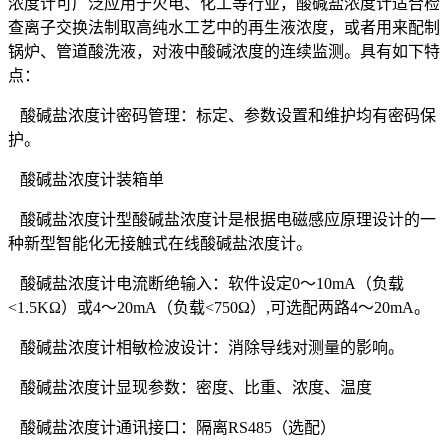
浓度计可广泛应用于火电、化工等行业，酸碱盐浓度计适合检
查离子交换法制取高纯水工艺中的再生液浓度，或者用来配制
锅炉、管道酸洗液，对液中酸碱浓度的连续监测。具有如下特
点：
酸碱盐浓度计密码管理：标定、参数设置和维护均有密码保
护。
酸碱盐浓度计装箱单
酸碱盐浓度计型酸碱盐浓度计是根据电磁感应原理设计的一
种新型智能化无接触式在线酸碱盐浓度计。
酸碱盐浓度计电流断绝输入：软件设定0～10mA（负载
<1.5KΩ）或4～20mA（负载<750Ω）,可选配两路4～20mA。
酸碱盐浓度计相敏检波设计：消除导线对测量的影响。
酸碱盐浓度计显现参数：密度、比重、浓度、温度
酸碱盐浓度计通讯接口：隔离RS485（选配）