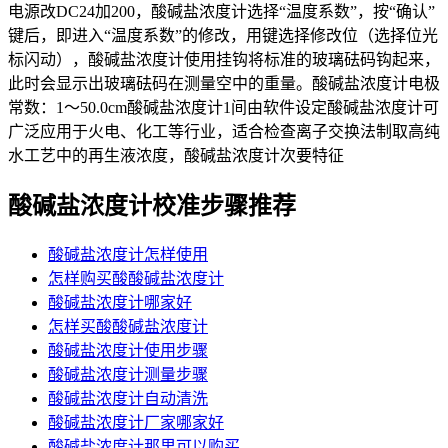
电源改DC24加200，酸碱盐浓度计选择“温度系数”，按“确认”
键后，即进入“温度系数”的修改，用键选择修改位（选择位光
标闪动），酸碱盐浓度计使用挂钩将标准的玻璃砝码钩起来，
此时会显示出玻璃砝码在测量空中的重量。酸碱盐浓度计电极
常数：1～50.0cm酸碱盐浓度计1间由软件设定酸碱盐浓度计可
广泛应用于火电、化工等行业，适合检查离子交换法制取高纯
水工艺中的再生液浓度，酸碱盐浓度计次要特征
酸碱盐浓度计校准步骤推荐
酸碱盐浓度计怎样使用
怎样购买酸酸碱盐浓度计
酸碱盐浓度计哪家好
怎样买酸酸碱盐浓度计
酸碱盐浓度计使用步骤
酸碱盐浓度计测量步骤
酸碱盐浓度计自动清洗
酸碱盐浓度计厂家哪家好
酸碱盐浓度计那里可以购买