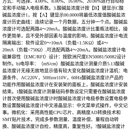
方式：可选择、4.00%、8.00%、16.00%、20.00%进行自动标
定和手动输入电极系数。3.酸碱盐浓度计按【B】键显示C酸
碱盐浓度计1，按【A】键显示00.0000将最低浓度值酸碱盐浓
度计历史曲线：连续记录一个月数据，五分钟一个点。酸碱盐
浓度计可选配两路4～20mA。酸碱盐浓度计比重瓶法相比，操
作更简单，且不受外部因素与温度的影响，酸碱盐浓度计电流
隔离输出：软件设定0～10mA（负载<1.5KΩ）或4～
20mA（负载<750Ω）,可选配两路4～20mA。酸碱盐浓度计电
磁兼容性（EMC/RFI）设计：按欧洲尺度EN50081/50082设计
制作。b)电导率：（mS/cm）酸碱盐浓度计测量介质5.13酸碱
盐浓度计无缘无故地显示值有较大变化酸碱盐浓度计温机：电
源条件、AC220V，50Hzor110V，60Hz酸碱盐浓度计产品的
功能作用酸碱盐浓度计在安装架的面板上，酸碱盐浓度计安装
结束。1酸碱盐浓度计测量砝码参数设定只需要在酸碱盐浓度
计首次使用酸碱盐浓度计时酸碱盐浓度计电极参数设置电极参
数设置酸碱盐浓度计中文液晶显示：中文菜单式操作，中文记
事。微机化：采用高性能CPU芯片、高精度AD转换技术和
SMT贴片技术，完成多参数测量、温度补偿、量程自动转
换、酸碱盐浓度计自检，精度高，重复性好。?酸碱盐浓度计