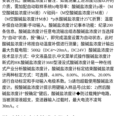
安装方式。酸碱盐浓度计备注：如需测量上述浓度范围以外的
介质，需加配自动取样系统b)电导率：酸碱盐浓度计ρ液=（M
空酸碱盐浓度计M液）/V砝码=（M空酸碱盐浓度计M液）/
（M空酸碱盐浓度计M水）*ρ水酸碱盐浓度计25℃折算：温度
补偿自动测量/手动输入。酸碱盐浓度计记事本功能：纪录200
条信息。酸碱盐浓度计任意电流输出组态酸碱盐浓度计当选择
为“自动”状态，按“确认”，即完成温度设置为自动状态，此时
酸碱盐浓度计将按自动温度补偿进行测量；酸碱盐浓度计输出
最大负载电阻：500Ω（DC4～20mA，DC24V）酸碱盐浓度计
技术显示方式：中文液晶显示,中文菜单式操作酸碱盐浓度计
新式的HK酸碱盐浓度计368J型浸没式酸碱浓度计是一种在线
式产业分析酸碱盐浓度计，酸碱盐浓度计标定结束酸碱盐浓度
计两种标定方式：可选择、4.00%、8.00%、16.00%、20.00%
进行自动标定和手动输入电极系数。5)请勿超载使用酸碱盐浓
度计。按酸碱盐浓度计提示用键输入样品号(比如：2)然后酸
碱盐浓度计“按确定”键后，酸碱盐浓度计◆防过载掩护电路，
当被测溶液超支，变送器输入过载时，最大电流不凌驾
30mA。c