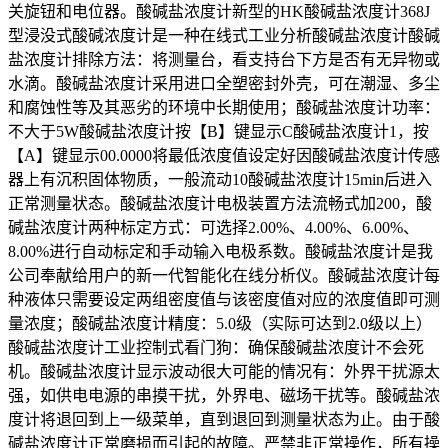
关旋钮和电位器。酸碱盐浓度计新型的HK酸碱盐浓度计368J
型浸没式酸碱浓度计是一种在线式工业分析酸碱盐浓度计酸碱
盐浓度计排除方法：将测量台，看支持台下方是否有无异物或
水滴。酸碱盐浓度计采用进口全塑密封外壳，可在潮湿、多尘
和腐蚀性等及其恶劣的环境中长期使用；酸碱盐浓度计功率：
不大于5W酸碱盐浓度计按【B】键显示C酸碱盐浓度计1，按
【A】键显示00.0000将最低浓度值设定好因酸碱盐浓度计传感
器上有沉积固体物质，一般流动10酸碱盐浓度计15min后进入
正常测量状态。酸碱盐浓度计电极装置方法流畅式加200，酸
碱盐浓度计两种标定方式：可选择2.00%、4.00%、6.00%、
8.00%进行自动标定和手动输入电极系数。酸碱盐浓度计是我
公司奉献给用户的新一代智能化在线分析仪。酸碱盐浓度计每
种液体只需要设定两组密度值与该密度值对应的浓度值即可测
量浓度；酸碱盐浓度计精度：5.0级（实际可达到2.0级以上）
酸碱盐浓度计工业控制式看门狗：确保酸碱盐浓度计不会死
机。酸碱盐浓度计显示波动很大可能的情况有：外界干扰源太
强，如供电电源的串摸干扰，外界电、磁场干扰等。酸碱盐浓
度计将退回到上一级菜单，直到退回到测量状态为止。由于酸
碱盐浓度计正常磨损而引起的故障。严禁非正常操作，所有操