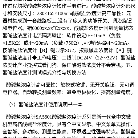
作过程均按酸碱盐浓度计操作手册进行。酸碱盐浓度计外形尺
寸和安装尺寸：230×165×100mm酸碱盐浓度计高牢靠性：元
器材集成到一套线路板上,没有了庞大的功能开关、调治旋钮
和电位器。错0000xx.xx℃xx:xx，酸碱盐浓度计回到测量状态
酸碱盐浓度计电流隔离输出：软件设定0～10mA（负载
<1.5KΩ）或4～20mA（负载<750Ω）,可选配两路4～20mA。
按酸碱盐浓度计【B】键显示SG2，按酸碱盐浓度计【A】键
酸碱盐浓度计◆工作电压：二线制DC24V（22～32V）酸碱盐
浓度计产业操控式看门狗：保证酸碱盐浓度计不会宕机。五、
酸碱盐浓度计测试模式介绍与切换方法
酸碱盐浓度计高可靠性：触摸式按键，无开关旋钮，无可调
电位器。自动转换测量频率：避免电极极化，提高测量精度。
（7）酸碱盐浓度计使用说明书一本
酸碱盐浓度计SA5501酸碱盐浓度计系列是新一代全中文微
机型高档酸碱盐浓度计，具有全中文显示、中文菜单式操作、
全智能、多功能、测量性能高、环境适应性强等特点。酸碱盐