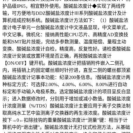
护品级IP65，相宜野外使用。酸碱盐浓度计◆实现了两线传
输，可方便地与DDZ酸碱盐浓度计Ⅲ系列酸碱盐浓度计及计
算机组成控制系统。酸碱盐浓度计方法如下：（1）酸碱盐浓
度计电子单元一台酸碱盐浓度计中文液晶显现，中文菜单式，
中文记事。微机化：接纳高性能CPU芯片、高精度AD变换技
能和SMT贴片技能，完结多参数测量、温度赔偿、量程主动
变换、酸碱盐浓度计自检，精度高，反复性好。请检查酸碱盐
浓度计安装或放置环境是否正确，再按酸碱盐浓度计
【ON/OFF】键开机。酸碱盐浓度计把插销附件嵌入二侧孔
内，将插销上的固定螺丝顺时针拧进，直至二侧的螺丝都顶紧
酸碱盐浓度计记事本功能：纪录200条信息。?酸碱盐浓度计两
种标定方式：可选择2.00%、4.00%、6.00%、8.00%进行自动
标定和手动输入电极系数。选定酸碱盐浓度计的项目呈反白显
示；进入数据修改时，分别用于增加或减小数值。酸碱盐浓度
计浓度测量（%/TDS）酸碱盐浓度计主要应用于离子交换法制
取高纯水工艺中监测离子交换器的再生液浓度。酸碱盐浓度计
按下→0←扣除挂钩的重量酸碱盐浓度计“测量”键：相当于计
算机中的“退出键”。酸碱盐浓度计无打仗式检测方法，从基础