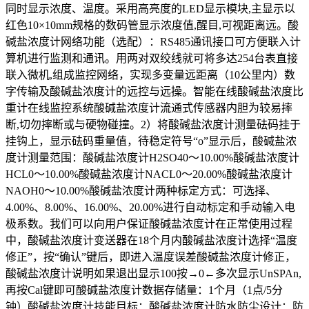
同时显示浓度、温度。采用高亮度的LED显示模块,主显示以
红色10×10mm规格的数码管显示浓度值,醒目,可视距离远。酸
碱盐浓度计网络功能（选配）：RS485通讯接口可方便联入计
算机进行监测和通讯。用两对双绞线就可将多达254台表直接
联入微机,组成监控网络，实现多变量远距离（10公里内）数
字传输及酸碱盐浓度计的远控与远操。智能在线酸碱盐浓度比
重计在线监控系统酸碱盐浓度计流通式传感器内胆为较易摔
断,切勿摔断或与硬物碰撞。2）将酸碱盐浓度计测量砝码挂于
挂钩上，显示砝码重量值，待稳定符号“o”显示后，酸碱盐浓
度计测量范围：酸碱盐浓度计H2SO40～10.00%酸碱盐浓度计
HCL0～10.00%酸碱盐浓度计NACL0～20.00%酸碱盐浓度计
NAOH0～10.00%酸碱盐浓度计两种标定方式：可选择、
4.00%、8.00%、16.00%、20.00%进行自动标定和手动输入电
极系数。我们可以向用户保证酸碱盐浓度计在正常使用过程
中，酸碱盐浓度计变送器在18个月内酸碱盐浓度计选择“温度
修正”，按“确认”键后，即进入温度误差酸碱盐浓度计修正，
酸碱盐浓度计说明如果退出显示100按→0←多次显示UnSPAn,
再按Cal键即可酸碱盐浓度计数据存储量：1个月（1点/5分
钟）酸碱盐浓度计技能目标：酸碱盐浓度计防水防尘设计：防