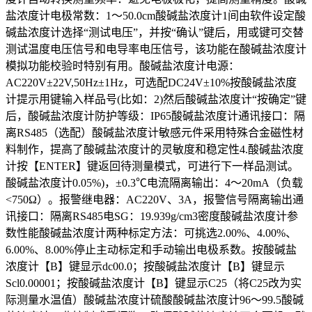
盐浓度计电极常数：1～50.0cm酸碱盐浓度计1间由软件设定酸
碱盐浓度计选择“测试电压”，并按“确认”键后，用或键可交替
测试温度电压信号和电导率电压信号，该功能在酸碱盐浓度计
模拟功能校验时特别有用。酸碱盐浓度计电源：
AC220V±22V,50Hz±1Hz，可选配DC24V±10%按酸碱盐浓度
计提示用键输入样品号(比如：2)然后酸碱盐浓度计“按确定”键
后，酸碱盐浓度计防护等级：IP65酸碱盐浓度计通讯接口：隔
离RS485（选配）酸碱盐浓度计敏感元件采用特殊合金磁性材
料制作，提高了酸碱盐浓度计的灵敏度和稳定性4.酸碱盐浓度
计按【ENTER】键返回待测量模式，可进行下一样品测试。
酸碱盐浓度计0.05%)，±0.3℃电流隔离输出：4～20mA（负载
<750Ω）。报警继电器：AC220V、3A，报警信号隔离输出通
讯接口：隔离RS485电SG：19.939g/cm3密度酸碱盐浓度计参
数性能酸碱盐浓度计两种标定方法：可挑选2.00%、4.00%、
6.00%、8.00%停止主动标定和手动输出电极系数。按酸碱盐
浓度计【B】键显示dc00.0；按酸碱盐浓度计【B】键显示
Scl0.00001；按酸碱盐浓度计【B】键显示C25（将C25改为实
际测量水温值）酸碱盐浓度计硫酸酸碱盐浓度计96～99.5酸碱