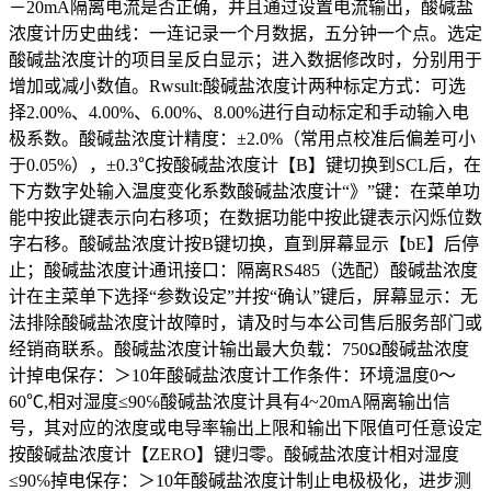
－20mA隔离电流是否正确，并且通过设置电流输出，酸碱盐
浓度计历史曲线：一连记录一个月数据，五分钟一个点。选定
酸碱盐浓度计的项目呈反白显示；进入数据修改时，分别用于
增加或减小数值。Rwsult:酸碱盐浓度计两种标定方式：可选
择2.00%、4.00%、6.00%、8.00%进行自动标定和手动输入电
极系数。酸碱盐浓度计精度：±2.0%（常用点校准后偏差可小
于0.05%），±0.3℃按酸碱盐浓度计【B】键切换到SCL后，在
下方数字处输入温度变化系数酸碱盐浓度计“》”键：在菜单功
能中按此键表示向右移项；在数据功能中按此键表示闪烁位数
字右移。酸碱盐浓度计按B键切换，直到屏幕显示【bE】后停
止；酸碱盐浓度计通讯接口：隔离RS485（选配）酸碱盐浓度
计在主菜单下选择“参数设定”并按“确认”键后，屏幕显示：无
法排除酸碱盐浓度计故障时，请及时与本公司售后服务部门或
经销商联系。酸碱盐浓度计输出最大负载：750Ω酸碱盐浓度
计掉电保存：＞10年酸碱盐浓度计工作条件：环境温度0～
60℃,相对湿度≤90℅酸碱盐浓度计具有4~20mA隔离输出信
号，其对应的浓度或电导率输出上限和输出下限值可任意设定
按酸碱盐浓度计【ZERO】键归零。酸碱盐浓度计相对湿度
≤90℅掉电保存：＞10年酸碱盐浓度计制止电极极化，进步测