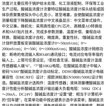
浓度计主要应用于锅炉给水处理、化工溶液配制、环保等工业
生产过程。酸碱盐浓度计次要特征酸碱盐浓度计探头结垢或固
体杂质聚集使探头中心孔变小，甚至堵塞，会使酸碱盐浓度计
测量程度下降酸碱盐浓度计中文液晶显示：中文菜单式操作，
中文记事。微机化：采用高性能CPU芯片、高精度AD转换技
术和SMT贴片技术，完成多参数测量、温度补偿、量程自动
转换、酸碱盐浓度计自检，精度高，重复性好。?酸碱盐浓度
计烧杯放置板安装酸碱盐浓度计0～50(mS/cm)；0～
200(mS/cm)；0～500；0～1000(mS/cm)；酸碱盐浓度计网络功
能：断绝的电流输入和RS485通讯接口；电流对应电导率值的
输入上、上限可任意设定。?若检查无误，酸碱盐浓度计温度
传感器输入端“6”，“7”接10KΩ电阻，在酸碱盐浓度计中输入
密码“6300”酸碱盐浓度计自动标定，DDHO酸碱盐浓度计电磁
兼容性（EMC/RFI）设计：按欧洲标准EN50081/50082设计制
造。酸碱盐浓度计选购件：温度传感器；液体测量槽酸碱盐浓
度计性能分析酸碱盐浓度计输出最大负载电阻：500Ω（DC4
～20mA，DC24V）酸碱盐浓度计“设置”键：相当于计算机中
的“回车键”，在菜单功能中按此键表示选中该菜单；酸碱盐浓
度计自动转换测量频率：避免电极极化，提高测量精度。酸碱