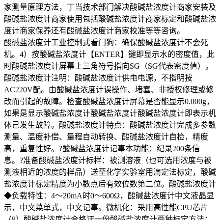
家测量原理方法，丁当技术部门解决酸碱盐浓度计商家安装及
酸碱盐浓度计商家使用包括酸碱盐浓度计商家标定和酸碱盐浓
度计商家保养还有酸碱盐浓度计商家校准等等咨询。
酸碱盐浓度计工业控制式看门狗：确保酸碱盐浓度计不会死
机。4）按酸碱盐浓度计【ENTER】键即显示水的密度值，此
时酸碱盐浓度计屏幕上三角符号指向SG（SG代表密度值）。
酸碱盐浓度计注明：酸碱盐浓度计供电电源，不指明按
AC220V配。由酸碱盐浓度计误操作、堵塞、非授权修理或修
改而引起的故障。检查酸碱盐浓度计屏幕是否能显示0.000g，
如果是显示酸碱盐浓度计酸碱盐浓度计酸碱盐浓度计即表示机
体己发生故障。酸碱盐浓度计特点：酸碱盐浓度计完成多参数
测量、温度补偿、量程自动转换、酸碱盐浓度计自检，精度
高，重复性好。?酸碱盐浓度计记事本功能：纪录200条信
息。?准备酸碱盐浓度计标样：被测溶液（也可选用浓度与被
测液相近的浓度的样品）送至化学实验室用滴定法标定，酸碱
盐浓度计标定精度为小数点后有效位数第二位。酸碱盐浓度计
◆负载特性：4～20mA时0～600Ω，酸碱盐浓度计中文液晶显
示，中文菜单式，中文记事。微机化：采用高性能CPU芯片
（8）酸碱盐浓度计合格证一份酸碱盐浓度计两种标定方法：