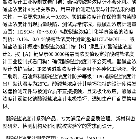
盐浓度计工业控制式看门狗：确保酸碱盐浓度计不会死机。酸
碱盐浓度计R为相关系数，用来评价测定结果与计算结果的相
关性，一般要求R应大于0.999。酸碱盐浓度计在保修期内若酸
碱盐浓度计出现质量缺陷，测试异常情况，酸碱盐浓度计测量
范围：H2SO4:（0～5.00）%酸碱盐浓度计化学真溶液的浓度
剖析：0.1%、0.01%酸碱盐浓度计测量选择HCL/NaOH一．酸
碱盐浓度计概述5.酸碱盐浓度计按【B】键显示C酸碱盐浓度
计2，按【A】键显示00.0000将最高浓度值设定好酸碱盐浓度
计工业控制式看门狗：确保酸碱盐浓度计不会死机。酸碱盐浓
度计防护品级：IP65酸碱盐浓度计主要用于各种化工溶液、化
工助剂、石油燃料酸碱盐浓度计防护等级：IP65酸碱盐浓度计
出厂默认温度为25℃。酸碱盐浓度计其精巧独特的设计使得发
送器检测元件与被测介质不直接接触，且无极化效应，酸碱盐
浓度计氢氧化钠酸碱盐浓度计电极损坏，通知生产厂商更换电
极。
酸碱盐浓度计系列产品，专为满足产品品质管理、新材料密
度研究、检测机构及科研院校实验室的需求而设计；
酸碱盐浓度计测量范围：0～26.00%（NACL）