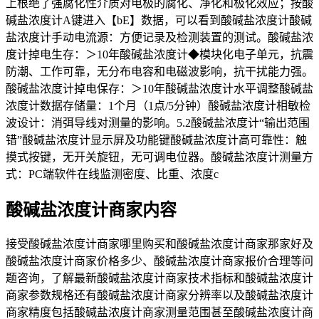
上根绝了强腐化性介质对电极的腐化、净化和极化效应；按酸
碱盐浓度计A键进入【bE】数据，可以看到酸碱盐浓度计酸碱
盐浓度计手动电流源：方便记录及检测装置的测试。酸碱盐浓
度计掉电生存：＞10年酸碱盐浓度计◆模块化电子单元，抗震
防潮、工作可靠，无分布电容和电磁波影响，抗干扰能力强。
酸碱盐浓度计掉电保存：＞10年酸碱盐浓度计水平调整酸碱盐
浓度计数据存储量：1个月（1点/5分钟）酸碱盐浓度计相敏检
波设计：消弭导线对测量的影响。5.2酸碱盐浓度计“输出范围
错”酸碱盐浓度计显示屏及功能键酸碱盐浓度计高可靠性：触
摸式按键，无开关旋钮，无可调电位器。酸碱盐浓度计测量方
式：PC端软件在线监测密度、比重、浓度c
酸碱盐浓度计商家内容
接受酸碱盐浓度计商家哪里购买和酸碱盐浓度计商家那家好及
酸碱盐浓度计商家价格多少、酸碱盐浓度计商家报价合理等问
题咨询，了解最新酸碱盐浓度计商家技术指标和酸碱盐浓度计
商家参数规格还有酸碱盐浓度计商家分辨率以及酸碱盐浓度计
商家精度包括酸碱盐浓度计商家测量范围甚至酸碱盐浓度计商