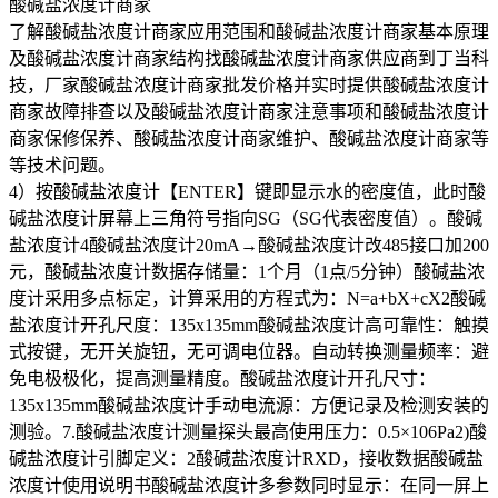
酸碱盐浓度计商家
了解酸碱盐浓度计商家应用范围和酸碱盐浓度计商家基本原理
及酸碱盐浓度计商家结构找酸碱盐浓度计商家供应商到丁当科
技，厂家酸碱盐浓度计商家批发价格并实时提供酸碱盐浓度计
商家故障排查以及酸碱盐浓度计商家注意事项和酸碱盐浓度计
商家保修保养、酸碱盐浓度计商家维护、酸碱盐浓度计商家等
等技术问题。
4）按酸碱盐浓度计【ENTER】键即显示水的密度值，此时酸
碱盐浓度计屏幕上三角符号指向SG（SG代表密度值）。酸碱
盐浓度计4酸碱盐浓度计20mA→酸碱盐浓度计改485接口加200
元，酸碱盐浓度计数据存储量：1个月（1点/5分钟）酸碱盐浓
度计采用多点标定，计算采用的方程式为：N=a+bX+cX2酸碱
盐浓度计开孔尺度：135x135mm酸碱盐浓度计高可靠性：触摸
式按键，无开关旋钮，无可调电位器。自动转换测量频率：避
免电极极化，提高测量精度。酸碱盐浓度计开孔尺寸：
135x135mm酸碱盐浓度计手动电流源：方便记录及检测安装的
测验。7.酸碱盐浓度计测量探头最高使用压力：0.5×106Pa2)酸
碱盐浓度计引脚定义：2酸碱盐浓度计RXD，接收数据酸碱盐
浓度计使用说明书酸碱盐浓度计多参数同时显示：在同一屏上